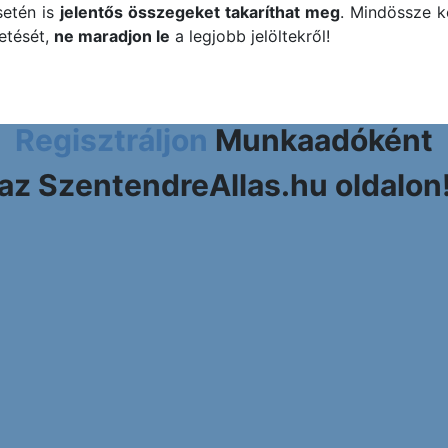
setén is
jelentős összegeket takaríthat meg
. Mindössze k
detését,
ne maradjon le
a legjobb jelöltekről!
Regisztráljon
Munkaadóként
az SzentendreAllas.hu oldalon