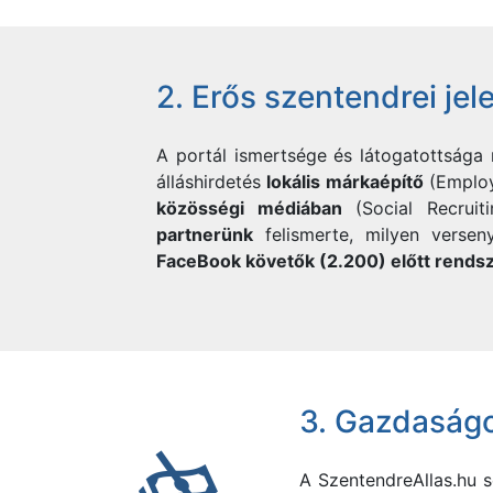
2. Erős szentendrei jel
A portál ismertsége és látogatottsága
álláshirdetés
lokális márkaépítő
(Employ
közösségi médiában
(Social Recruit
partnerünk
felismerte, milyen versen
FaceBook követők (2.200) előtt rends
3. Gazdaság
A
SzentendreAllas.hu 