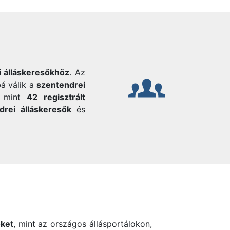
i álláskeresőkhöz
. Az
á válik a
szentendrei
b mint
42 regisztrált
drei álláskeresők
és
őket
, mint az országos állásportálokon,