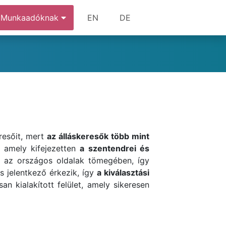
Munkaadóknak
EN
DE
resőit, mert
az álláskeresők több mint
, amely kifejezetten
a szentendrei és
l az országos oldalak tömegében, így
ns jelentkező érkezik, így
a kiválasztási
an kialakított felület, amely sikeresen