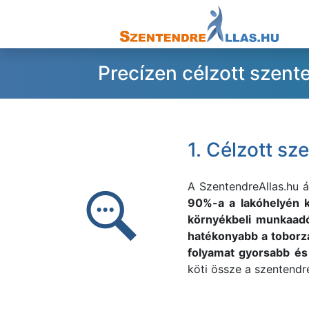
Precízen célzott szent
1. Célzott sz
A
SzentendreAllas.hu á
90%-a a lakóhelyén k
környékbeli munkaadó
hatékonyabb a toborz
folyamat gyorsabb é
köti össze a szentendr