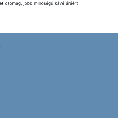
ét csomag, jobb minőségű kávé áráért
!