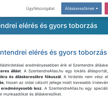
Ügyfélszolgálat
Álláskeresőknek
endrei elérés és gyors toborzás
entendrei elérés és gyors toborzás
lláshirdetései eredményesebben érik el Szentendre álláske
eres állást
.
A
SzentendreAllas.hu egy lokális állásportál
kra és álláskeresőkre fókuszál
. A hirdetés nem vész e
ás
, hiszen az oldal célzott jellege miatt kevesebb irrelevá
s eredményesebb lesz
.
A
SzentendreAllas.hu egy speciális
ei munkaadókat és álláskeresőket.