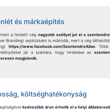
enlét és márkaépítés
 miatt a hirdető cég
nagyobb eséllyel jut el a szentendre
er Branding) eszközként is működik, mert a cég láthatóbb
ing)
https://www.facebook.com/SzentendreAllas
. Töb
yelőnyökkel jár a számára, hogy hirdetése az
szenten
zeresen megjelenik.
osság, költséghatékonyság
segítségével
kedvezőbb áron érhetik el a helyi álláskeres