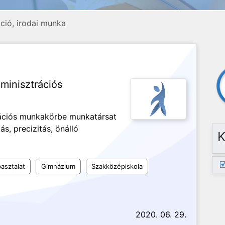
ció, irodai munka
minisztrációs
rációs munkakörbe munkatársat
ás, precizitás, önálló
K
asztalat
Gimnázium
Szakközépiskola
2020. 06. 29.