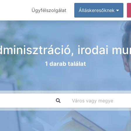
Ügyfélszolgálat
Álláskeresőknek
dminisztráció, irodai m
1 darab találat