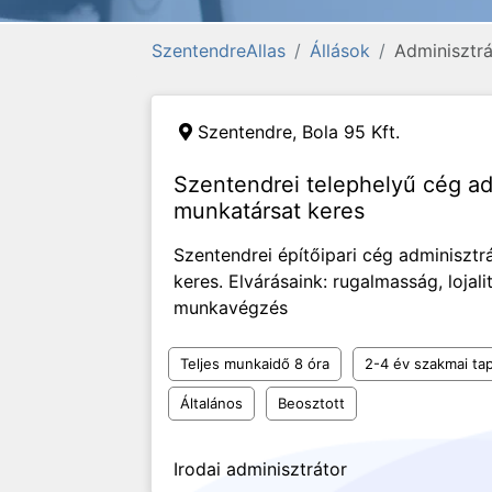
SzentendreAllas
Állások
Adminisztrá
Szentendre,
Bola 95 Kft.
Szentendrei telephelyű cég ad
munkatársat keres
Szentendrei építőipari cég adminiszt
keres. Elvárásaink: rugalmasság, lojalit
munkavégzés
Teljes munkaidő 8 óra
2-4 év szakmai tap
Általános
Beosztott
Irodai adminisztrátor