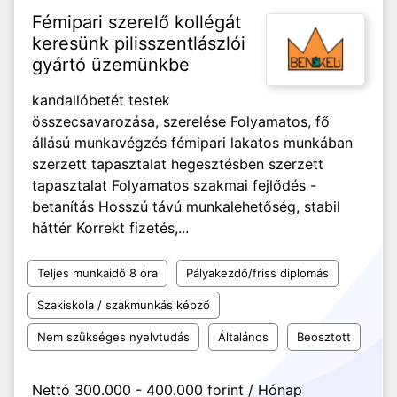
Fémipari szerelő kollégát
keresünk pilisszentlászlói
gyártó üzemünkbe
kandallóbetét testek
összecsavarozása, szerelése Folyamatos, fő
állású munkavégzés fémipari lakatos munkában
szerzett tapasztalat hegesztésben szerzett
tapasztalat Folyamatos szakmai fejlődés -
betanítás Hosszú távú munkalehetőség, stabil
háttér Korrekt fizetés,...
Teljes munkaidő 8 óra
Pályakezdő/friss diplomás
Szakiskola / szakmunkás képző
Nem szükséges nyelvtudás
Általános
Beosztott
Nettó 300.000 - 400.000 forint / Hónap