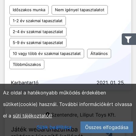
Időszakos munka
Nem igényel tapasztalatot
1-2 év szakmai tapasztalat
2-4 év szakmai tapasztalat
5-9 év szakmai tapasztalat
10 vagy több év szakmai tapasztalat
Általános
Többműszakos
Karbantartó
2021. 01. 25.
Az oldal a hatékonyabb működés érdekében
sütiket(cookie) használ. További információkért olvassa
Szentendre,
Liliput Toys Kft.
el a
süti tájékoztatót!
Sütik beállítása
Összes elfogadása
Játék webáruházunkba