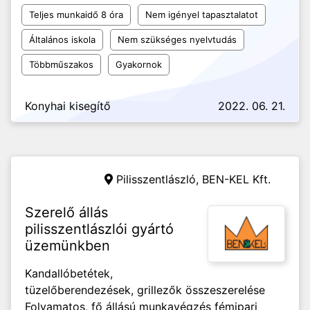
Teljes munkaidő 8 óra
Nem igényel tapasztalatot
Általános iskola
Nem szükséges nyelvtudás
Többműszakos
Gyakornok
Konyhai kisegítő
2022. 06. 21.
Pilisszentlászló,
BEN-KEL Kft.
Szerelő állás
pilisszentlászlói gyártó
üzemünkben
Kandallóbetétek,
tüzelőberendezések, grillezők összeszerelése
Folyamatos, fő állású munkavégzés fémipari