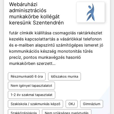
Webáruházi
adminisztrációs
munkakörbe kollégát
keresünk Szentendrén
futár címkék kiállítása csomagolás raktárkészlet
kezelés kapcsolattartás a vásárlókkal telefonon
és e-mailben alapszintű számítógépes ismeret jó
kommunikációs készség monotonitás tűrés
precíz, pontos munkavégzés hasonló
munkakörben szerzett...
Részmunkaidő 6 óra
Időszakos munka
Nem igényel tapasztalatot
1-2 év szakmai tapasztalat
Szakiskola / szakmunkás képző
OKJ
Gimnázium
Szakközépiskola
Nem szükséges nyelvtudás