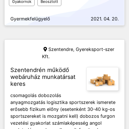
Gyakornok
Beosztott
Gyermekfelügyelő
2021. 04. 20.
Szentendre,
Gyereksport-szer
Kft.
Szentendrén működő
webáruház munkatársat
keres
csomagolás dobozolás
anyagmozgatás logisztika sportszerek ismerete
erősebb fizikum előny (esetenként 30-40 kg-os
sportszereket is mozgatni kell) dobozos furgon
vezetési gyakorlat számlaképesség angol