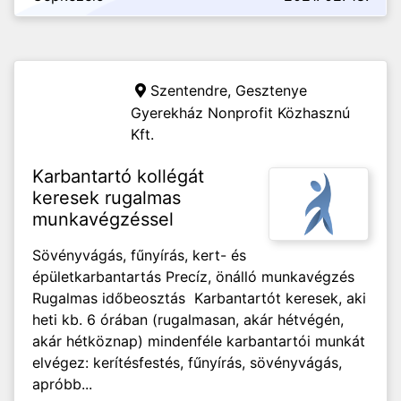
Szentendre,
Gesztenye
Gyerekház Nonprofit Közhasznú
Kft.
Karbantartó kollégát
keresek rugalmas
munkavégzéssel
Sövényvágás, fűnyírás, kert- és
épületkarbantartás Precíz, önálló munkavégzés
Rugalmas időbeosztás Karbantartót keresek, aki
heti kb. 6 órában (rugalmasan, akár hétvégén,
akár hétköznap) mindenféle karbantartói munkát
elvégez: kerítésfestés, fűnyírás, sövényvágás,
apróbb...