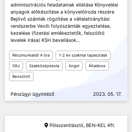
adminisztrációs feladatainak ellátása Könyvelési
anyagok előkészítése a könyvelőiroda részére
Bejövő számlák rögzítése a vállalatirányítási
rendszerbe Vevői folyószámlák egyeztetése,
kezelése (fizetési emlékeztetők, felszólító
levelek írása) KSH bevallások...
Részmunkaidő 4 óra
1-2 év szakmai tapasztalat
OKJ
Szakközépiskola
Angol
Általános
Beosztott
Pénzügyi ügyintéző
2023. 05. 17.
Pilisszentlászló,
BEN-KEL Kft.