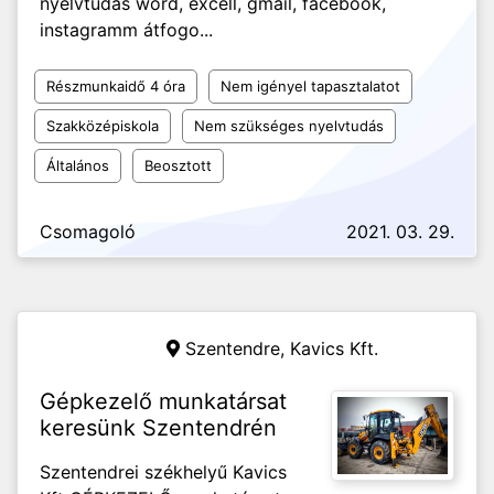
nyelvtudás word, excell, gmail, facebook,
instagramm átfogo...
Részmunkaidő 4 óra
Nem igényel tapasztalatot
Szakközépiskola
Nem szükséges nyelvtudás
Általános
Beosztott
Csomagoló
2021. 03. 29.
Szentendre,
Kavics Kft.
Gépkezelő munkatársat
keresünk Szentendrén
Szentendrei székhelyű Kavics