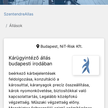
SzentendreAllas
Állások
Budapest, NiT-Risk Kft.
Kárügyintéző állás
budapesti irodában
beérkező kárbejelentések
feldolgozása, konzultáció a
károsulttal, káranyagok precíz összeállítása,
károk nyomonkövetése, biztosítókkal való
kapcsolattartás, Legalább középfokú
végzettség. Műszaki végzettség előny.