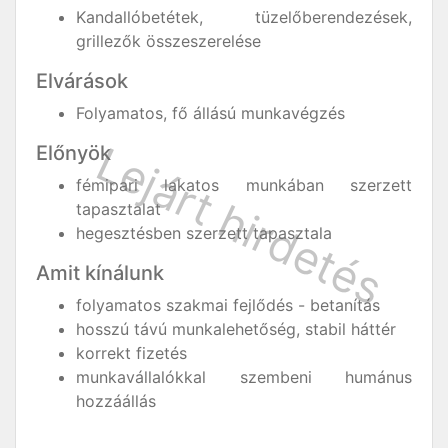
Kandallóbetétek, tüzelőberendezések,
grillezők összeszerelése
Elvárások
Folyamatos, fő állású munkavégzés
Előnyök
fémipari lakatos munkában szerzett
tapasztalat
hegesztésben szerzett tapasztala
Amit kínálunk
folyamatos szakmai fejlődés - betanítás
hosszú távú munkalehetőség, stabil háttér
korrekt fizetés
munkavállalókkal szembeni humánus
hozzáállás