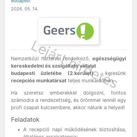
Budapest
2026. 05. 14.
Nemzetközi háttérrel rendelkező,
egészségügyi
kereskedelmi és szolgáltató vállalat
budapesti üzletébe (2.kerület)
keresünk
recepciós munkatársat
teljes munkaidőben.
Ha szeretsz emberekkel dolgozni, fontos
számodra a rendezettség, és örömmel lennél egy
profi csapat kulcsembere, akkor nálunk a helyed!
Feladatok
A recepció napi működésének biztosítása,
általános asszisztencia;