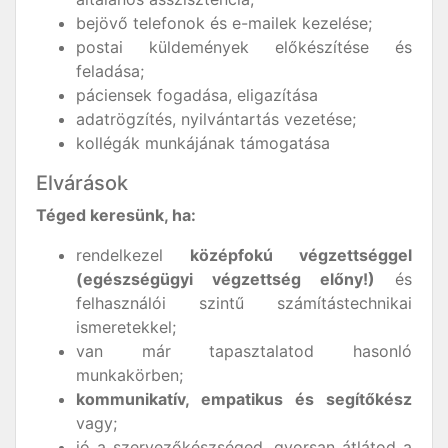
bejövő telefonok és e-mailek kezelése;
postai küldemények előkészítése és
feladása;
páciensek fogadása, eligazítása
adatrögzítés, nyilvántartás vezetése;
kollégák munkájának támogatása
Elvárások
Téged keresünk, ha:
rendelkezel
középfokú végzettséggel
(egészségügyi végzettség előny!)
és
felhasználói szintű számítástechnikai
ismeretekkel;
van már tapasztalatod hasonló
munkakörben;
kommunikatív, empatikus és segítőkész
vagy;
jó a szervezőkészséged, gyorsan átlátod a