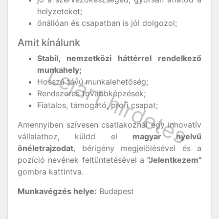
helyzeteket;
önállóan és csapatban is jól dolgozol;
Amit kínálunk
Stabil, nemzetközi háttérrel rendelkező
munkahely;
Hosszú távú munkalehetőség;
Rendszeres továbbképzések;
Fiatalos, támogató, profi csapat;
Amennyiben szívesen csatlakoznál egy innovatív
vállalathoz, küldd el
magyar nyelvű
önéletrajzodat
, bérigény megjelölésével és a
pozíció nevének feltüntetésével a
"Jelentkezem"
gombra kattintva.
Munkavégzés helye:
Budapest