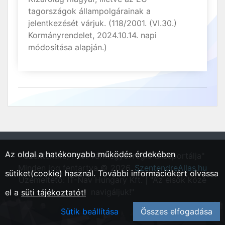
tagországok állampolgárainak a
jelentkezését várjuk. (118/2001. (VI.30.)
Kormányrendelet, 2024.10.14. napi
módosítása alapján.)
Az oldal a hatékonyabb működés érdekében
"Szentendre, Pest vármegyei régió állásportálja"
Minden jog fentartva © 2026.
SzentendreAllas.hu
sütiket(cookie) használ. További információkért olvassa
Üzemeltető: IT-Nav Hungary Kft. | "Az elsők közé
navigáljuk!"
el a
süti tájékoztatót!
Sütik beállítása
Összes elfogadása