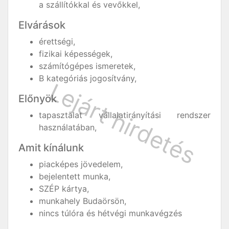
a szállítókkal és vevőkkel,
Elvárások
érettségi,
fizikai képességek,
számítógépes ismeretek,
B kategóriás jogosítvány,
Előnyök
tapasztalat vállalatirányítási rendszer
használatában,
Amit kínálunk
piacképes jövedelem,
bejelentett munka,
SZÉP kártya,
munkahely Budaörsön,
nincs túlóra és hétvégi munkavégzés