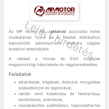
Az MP Motor Kft.
raktárosi
pozícióba keres
munkatársat fizikai és a feladat ellátásához
kapcsolódó adminisztratív munkára cégünk
budaörsi telephelyére.
A vállalat a Honda és EGO kisgépek
magyarországi képviselete és nagykereskedése.
Feladatok
alkatrészek, kisgépek, dobozok mozgatása
szabadkézzel és tagoncával,
raktári rend kialakítása és fenntartása,
bevételezés, számlázás,
összekészítés szállításhoz, kapcsolattartás