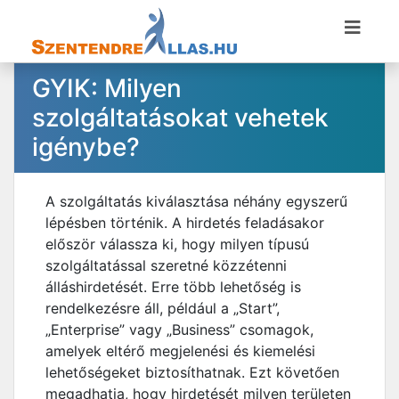
GYIK: Milyen
szolgáltatásokat vehetek
igénybe?
A szolgáltatás kiválasztása néhány egyszerű
lépésben történik. A hirdetés feladásakor
először válassza ki, hogy milyen típusú
szolgáltatással szeretné közzétenni
álláshirdetését. Erre több lehetőség is
rendelkezésre áll, például a „Start”,
„Enterprise” vagy „Business” csomagok,
amelyek eltérő megjelenési és kiemelési
lehetőségeket biztosíthatnak. Ezt követően
megadhatja, hogy hirdetését milyen területen