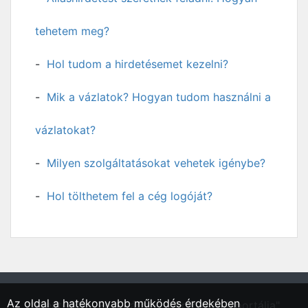
tehetem meg?
Hol tudom a hirdetésemet kezelni?
Mik a vázlatok? Hogyan tudom használni a
vázlatokat?
Milyen szolgáltatásokat vehetek igénybe?
Hol tölthetem fel a cég logóját?
Az oldal a hatékonyabb működés érdekében
"Szentendre, Pest vármegyei régió állásportálja"