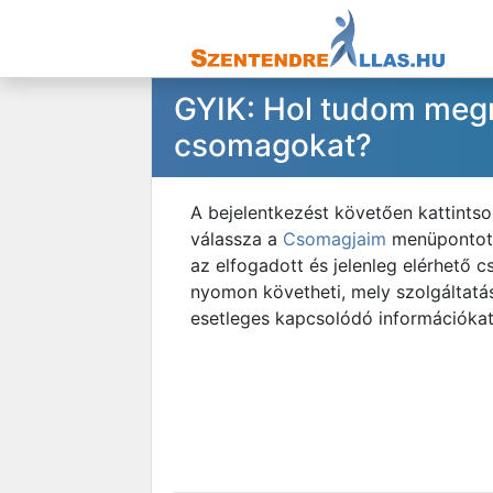
GYIK: Hol tudom megn
csomagokat?
A bejelentkezést követően kattintso
válassza a
Csomagjaim
menüpontot. 
az elfogadott és jelenleg elérhető c
nyomon követheti, mely szolgáltatáso
esetleges kapcsolódó információkat 