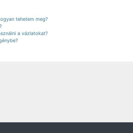
. Hogyan tehetem meg?
?
ználni a vázlatokat?
igénybe?