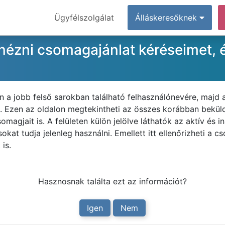
Ügyfélszolgálat
Álláskeresőknek
ézni csomagajánlat kéréseimet, é
n a jobb felső sarokban található felhasználónevére, majd
Ezen az oldalon megtekintheti az összes korábban beküld
somagjait is. A felületen külön jelölve láthatók az aktív és
kat tudja jelenleg használni. Emellett itt ellenőrizheti a c
is.
Hasznosnak találta ezt az információt?
Igen
Nem