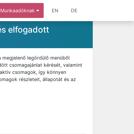
Munkaadóknak
EN
DE
s elfogadott
 a megjelenő legördülő menüből
ött csomagajánlat kérését, valamint
 inaktív csomagok, így könnyen
somagok részleteit, állapotát és az