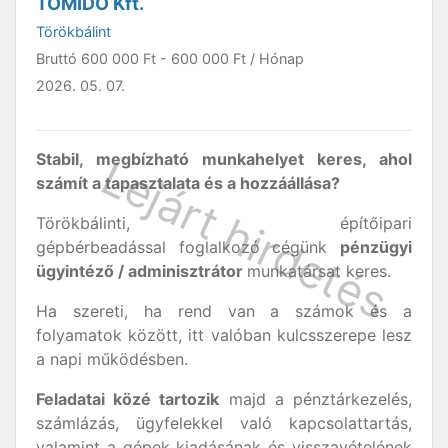
TOMIDÓ Kft.
Törökbálint
Bruttó
600 000 Ft
-
600 000 Ft
/ Hónap
2026. 05. 07.
Stabil, megbízható munkahelyet keres, ahol
számít a tapasztalata és a hozzáállása?
Törökbálinti, építőipari
gépbérbeadással foglalkozó cégünk
pénzügyi
ügyintéző / adminisztrátor
munkatársat keres.
Ha szereti, ha rend van a számok és a
folyamatok között, itt valóban kulcsszerepe lesz
a napi működésben.
Feladatai közé tartozik
majd a pénztárkezelés,
számlázás, ügyfelekkel való kapcsolattartás,
valamint a gépek kiadásának és visszavételének