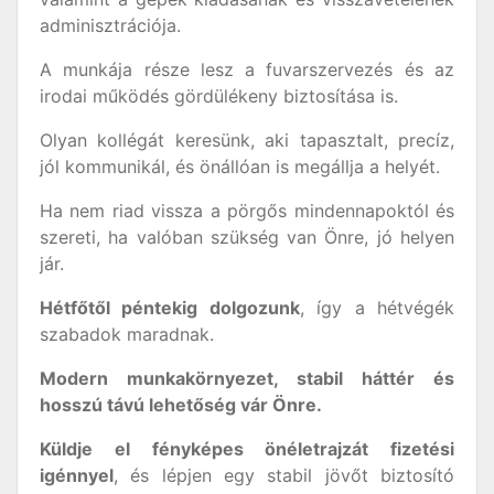
adminisztrációja.
A munkája része lesz a fuvarszervezés és az
irodai működés gördülékeny biztosítása is.
Olyan kollégát keresünk, aki tapasztalt, precíz,
jól kommunikál, és önállóan is megállja a helyét.
Ha nem riad vissza a pörgős mindennapoktól és
szereti, ha valóban szükség van Önre, jó helyen
jár.
Hétfőtől péntekig dolgozunk
, így a hétvégék
szabadok maradnak.
Modern munkakörnyezet, stabil háttér és
hosszú távú lehetőség vár Önre.
Küldje el fényképes önéletrajzát fizetési
igénnyel
, és lépjen egy stabil jövőt biztosító