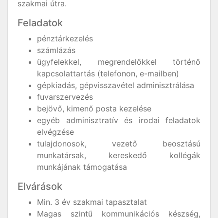
szakmai útra.
Feladatok
pénztárkezelés
számlázás
ügyfelekkel, megrendelőkkel történő
kapcsolattartás (telefonon, e-mailben)
gépkiadás, gépvisszavétel adminisztrálása
fuvarszervezés
bejövő, kimenő posta kezelése
egyéb adminisztratív és irodai feladatok
elvégzése
tulajdonosok, vezető beosztású
munkatársak, kereskedő kollégák
munkájának támogatása
Elvárások
Min. 3 év szakmai tapasztalat
Magas szintű kommunikációs készség,