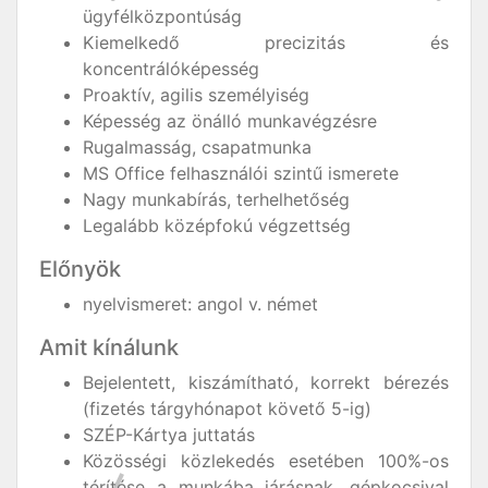
ügyfélközpontúság
Kiemelkedő precizitás és
koncentrálóképesség
Proaktív, agilis személyiség
Képesség az önálló munkavégzésre
Rugalmasság, csapatmunka
MS Office felhasználói szintű ismerete
Nagy munkabírás, terhelhetőség
Legalább középfokú végzettség
Előnyök
nyelvismeret: angol v. német
Amit kínálunk
Bejelentett, kiszámítható, korrekt bérezés
(fizetés tárgyhónapot követő 5-ig)
SZÉP-Kártya juttatás
Közösségi közlekedés esetében 100%-os
térítése a munkába járásnak, gépkocsival