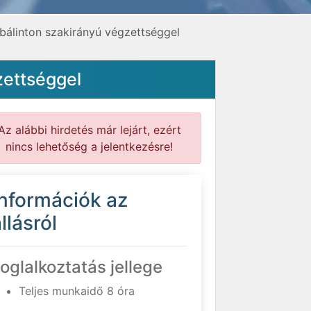
bálinton szakirányú végzettséggel
zettséggel
Az alábbi hirdetés már lejárt, ezért
nincs lehetőség a jelentkezésre!
Információk az
llásról
oglalkoztatás jellege
Teljes munkaidő 8 óra