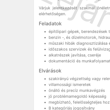
Várjuk jelentkezését szakmai önéletr
elérhetőségen.
Feladatok
építőipari gépek, berendezések t
benzin -, és dízelmotorok, hidrau
műszaki hibák diagnosztizálása é
időszakos szervizek és felülvizs
alkatrészek javítása, cseréje
dokumentáció és munkafolyamat
Elvárások
szakirányú végzettség vagy rele
villamossági ismeretek
önálló és precíz munkavégzés
jó problémamegoldó képesség
megbízható, felelősségteljes hoz
B kategóriás jogosítvány