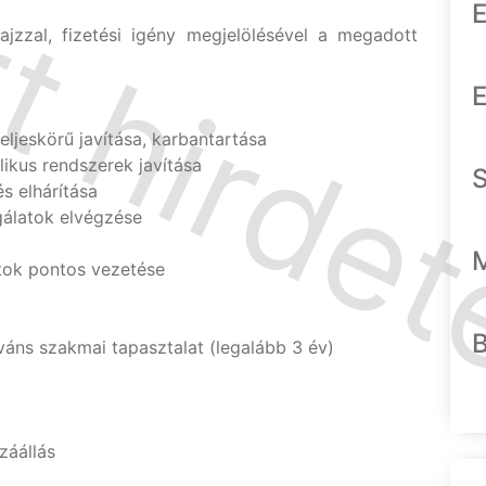
E
ajzzal, fizetési igény megjelölésével a megadott
E
eljeskörű javítása, karbantartása
likus rendszerek javítása
s elhárítása
gálatok elvégzése
ok pontos vezetése
váns szakmai tapasztalat (legalább 3 év)
záállás