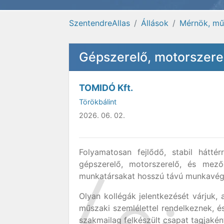
SzentendreAllas
Állások
Mérnök, műs
Gépszerelő, motorszerel
TOMIDÓ Kft.
Törökbálint
2026. 06. 02.
Folyamatosan fejlődő, stabil hátt
gépszerelő, motorszerelő, és mező
munkatársakat hosszú távú munkavég
Olyan kollégák jelentkezését várjuk,
műszaki szemlélettel rendelkeznek, 
szakmailag felkészült csapat tagjakén