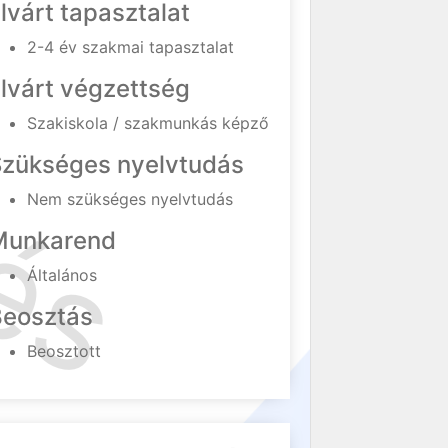
lvárt tapasztalat
2-4 év szakmai tapasztalat
lvárt végzettség
Szakiskola / szakmunkás képző
Szükséges nyelvtudás
Nem szükséges nyelvtudás
Munkarend
Általános
Beosztás
Beosztott