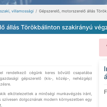
zaki, villamossági
Gépszerelő, motorszerelő állás Török
ő állás Törökbálinton szakirányú vég
érrel rendelkező cégünk keres bővülő csapatába
á
gazdasági gépszerelő (kis-, közép-, nehézgép)
zésre.
F
 akik elkötelezettek a minőségi munkavégzés iránt,
és szívesen dolgoznának modern környezetben egy
t.