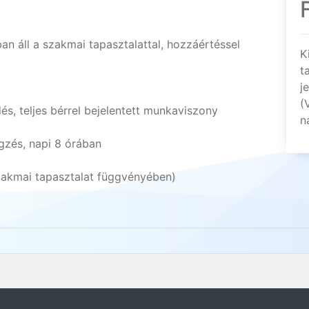
an áll a szakmai tapasztalattal, hozzáértéssel
K
t
j
(
s, teljes bérrel bejelentett munkaviszony
n
gzés, napi 8 órában
szakmai tapasztalat függvényében)