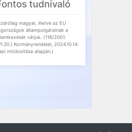
Fontos tudnivaló
izárólag magyar, illetve az EU
agországok állampolgárainak a
elentkezését várjuk. (118/2001.
VI.30.) Kormányrendelet, 2024.10.14.
api módosítása alapján.)