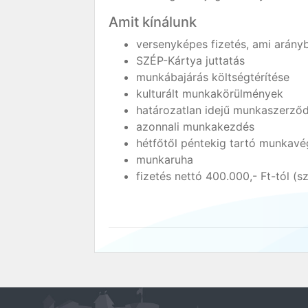
Amit kínálunk
versenyképes fizetés, ami arányb
SZÉP-Kártya juttatás
munkábajárás költségtérítése
kulturált munkakörülmények
határozatlan idejű munkaszerződé
azonnali munkakezdés
hétfőtől péntekig tartó munkavé
munkaruha
fizetés nettó 400.000,- Ft-tól (