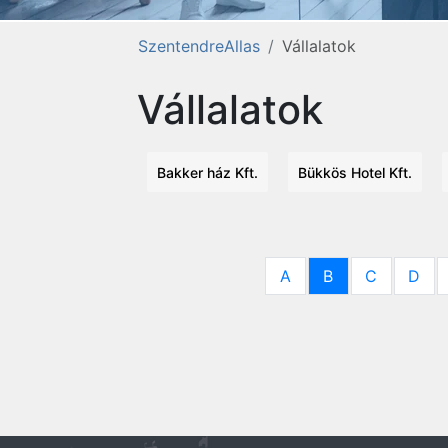
SzentendreAllas
Vállalatok
Vállalatok
Bakker ház Kft.
Bükkös Hotel Kft.
A
B
C
D