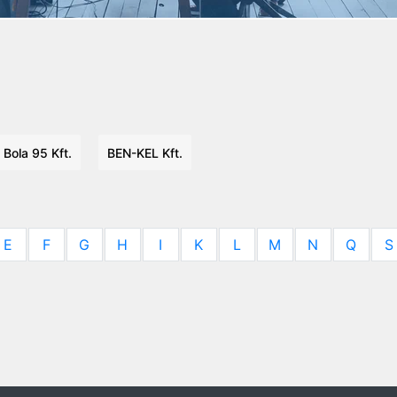
Bola 95 Kft.
BEN-KEL Kft.
E
F
G
H
I
K
L
M
N
Q
S