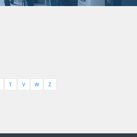
T
V
W
Z