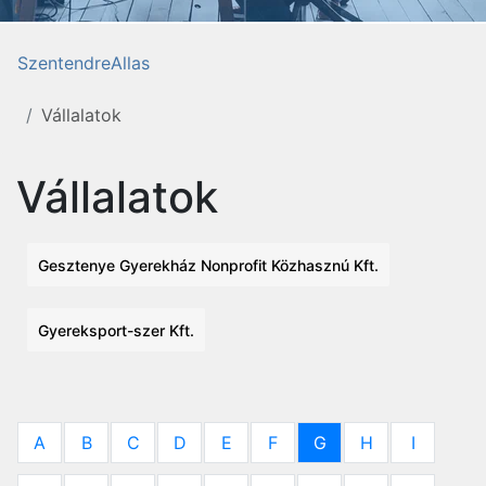
SzentendreAllas
Vállalatok
Vállalatok
Gesztenye Gyerekház Nonprofit Közhasznú Kft.
Gyereksport-szer Kft.
A
B
C
D
E
F
G
H
I