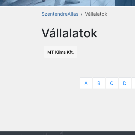
SzentendreAllas
Vállalatok
Vállalatok
MT Klima Kft.
A
B
C
D