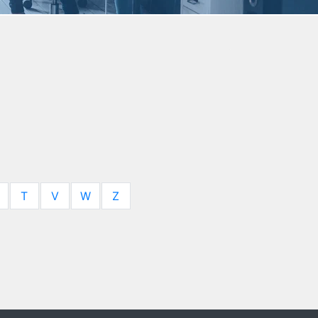
T
V
W
Z