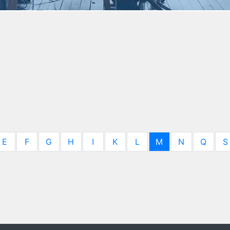
E
F
G
H
I
K
L
M
N
Q
S